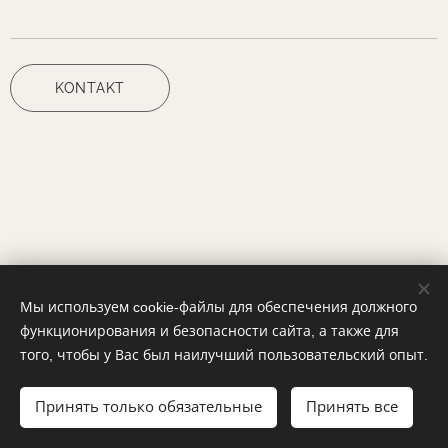
KONTAKT
Мы используем cookie-файлы для обеспечения должного
ABnails, Všechna práva vyhrazena 2023
функционирования и безопасности сайта, а также для
Cookie-файлы
того, чтобы у Вас был наилучший пользовательский опыт.
Языки
Принять только обязательные
Принять все
Čeština
Русский